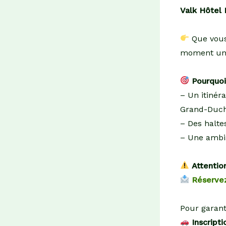
Valk Hôtel
Que vous
moment uniq
Pourquoi
– Un itinér
Grand-Duc
– Des halt
– Une ambi
Attention
Réserve
Pour garant
Inscript