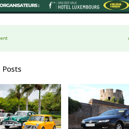
dent
 Posts