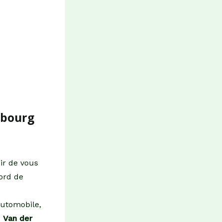
mbourg
ir de vous
ord de
automobile,
x
Van der