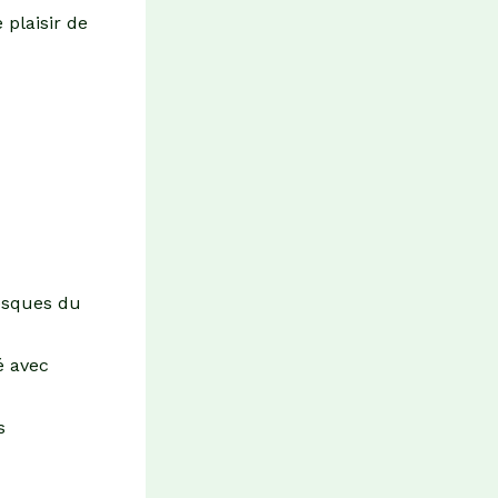
 plaisir de
resques du
é avec
s