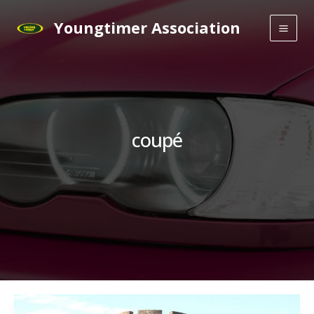
Aller
Youngtimer Association
au
Main
contenu
Men
coupé